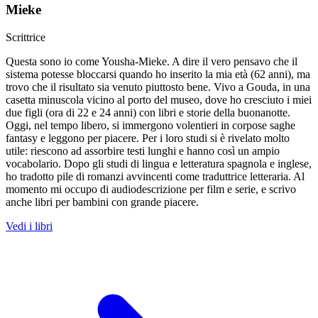
Mieke
Scrittrice
Questa sono io come Yousha-Mieke. A dire il vero pensavo che il
sistema potesse bloccarsi quando ho inserito la mia età (62 anni), ma
trovo che il risultato sia venuto piuttosto bene. Vivo a Gouda, in una
casetta minuscola vicino al porto del museo, dove ho cresciuto i miei
due figli (ora di 22 e 24 anni) con libri e storie della buonanotte.
Oggi, nel tempo libero, si immergono volentieri in corpose saghe
fantasy e leggono per piacere. Per i loro studi si è rivelato molto
utile: riescono ad assorbire testi lunghi e hanno così un ampio
vocabolario. Dopo gli studi di lingua e letteratura spagnola e inglese,
ho tradotto pile di romanzi avvincenti come traduttrice letteraria. Al
momento mi occupo di audiodescrizione per film e serie, e scrivo
anche libri per bambini con grande piacere.
Vedi i libri