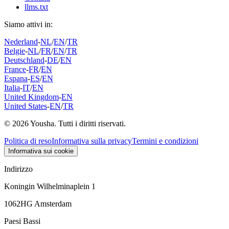
llms.txt
Siamo attivi in:
Nederland
-
NL
/
EN
/
TR
Belgie
-
NL
/
FR
/
EN
/
TR
Deutschland
-
DE
/
EN
France
-
FR
/
EN
Espana
-
ES
/
EN
Italia
-
IT
/
EN
United Kingdom
-
EN
United States
-
EN
/
TR
© 2026 Yousha. Tutti i diritti riservati.
Politica di reso
Informativa sulla privacy
Termini e condizioni
Informativa sui cookie
Indirizzo
Koningin Wilhelminaplein 1
1062HG Amsterdam
Paesi Bassi