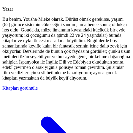
Yazar
Bu benim, Yousha-Mieke olarak. Dürüst olmak gerekirse, yaşımı
(62) girince sistemin çökeceğini sandım, ama bence sonuç oldukça
hoş oldu. Gouda'da, müze limanının kıyısındaki küçücük bir evde
yaşıyorum; iki çocuğumu da (şimdi 22 ve 24 yaşındalar) burada,
kitaplar ve uyku öncesi masallarla büyüttüm. Bugünlerde boş
zamanlarında keyifle kalın bir fantastik serinin içine dalıp zevk için
okuyorlar. Derslerinde de bunun çok faydasını gördüler; çünkü uzun
metinleri özümseyebiliyor ve bu sayede geniş bir kelime dağarcığına
sahipler. İspanyolca ile İngiliz Dili ve Edebiyatı okuduktan sonra,
edebî çevirmen olarak yığınla polisiye roman çevirdim. Şu sıralar
film ve diziler için sesli betimleme hazırlıyorum; ayrıca çocuk
kitapları yazmaktan da büyük keyif alıyorum.
Kitapları görüntüle