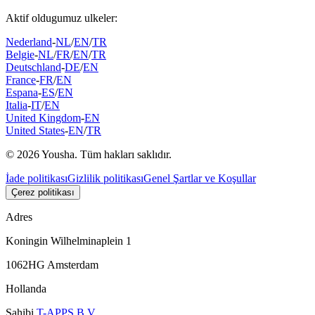
Aktif oldugumuz ulkeler:
Nederland
-
NL
/
EN
/
TR
Belgie
-
NL
/
FR
/
EN
/
TR
Deutschland
-
DE
/
EN
France
-
FR
/
EN
Espana
-
ES
/
EN
Italia
-
IT
/
EN
United Kingdom
-
EN
United States
-
EN
/
TR
© 2026 Yousha. Tüm hakları saklıdır.
İade politikası
Gizlilik politikası
Genel Şartlar ve Koşullar
Çerez politikası
Adres
Koningin Wilhelminaplein 1
1062HG Amsterdam
Hollanda
Sahibi
T-APPS B.V.