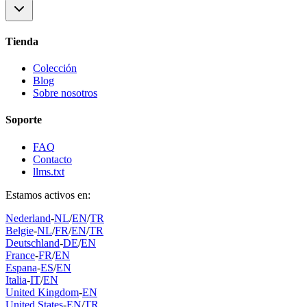
Tienda
Colección
Blog
Sobre nosotros
Soporte
FAQ
Contacto
llms.txt
Estamos activos en:
Nederland
-
NL
/
EN
/
TR
Belgie
-
NL
/
FR
/
EN
/
TR
Deutschland
-
DE
/
EN
France
-
FR
/
EN
Espana
-
ES
/
EN
Italia
-
IT
/
EN
United Kingdom
-
EN
United States
-
EN
/
TR