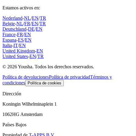
Estamos activos en:
Nederland
-
NL
/
EN
/
TR
Belgie
-
NL
/
FR
/
EN
/
TR
Deutschland
-
DE
/
EN
France
-
FR
/
EN
Espana
-
ES
/
EN
Italia
-
IT
/
EN
United Kingdom
-
EN
United States
-
EN
/
TR
© 2026 Yousha. Todos los derechos reservados.
Política de devoluciones
Política de privacidad
Términos y
condiciones
Política de cookies
Dirección
Koningin Wilhelminaplein 1
1062HG Amsterdam
Países Bajos
Propiedad de
T-APPS B.V.