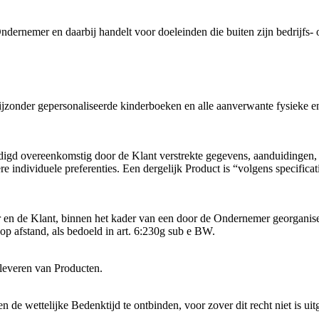
ernemer en daarbij handelt voor doeleinden die buiten zijn bedrijfs- of
nder gepersonaliseerde kinderboeken en alle aanverwante fysieke en di
d overeenkomstig door de Klant verstrekte gegevens, aanduidingen, keu
ndere individuele preferenties. Een dergelijk Product is “volgens specifi
en de Klant, binnen het kader van een door de Ondernemer georganisee
p afstand, als bedoeld in art. 6:230g sub e BW.
 leveren van Producten.
 wettelijke Bedenktijd te ontbinden, voor zover dit recht niet is uit