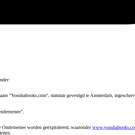
nder:
aam “Youshabooks.com”, statutair gevestigd te Amsterdam, ingeschre
Ondernemer”.
 de Ondernemer worden geëxploiteerd, waaronder
www.youshabooks.c
eiten.