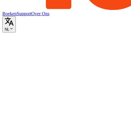
Boeken
Support
Over Ons
NL