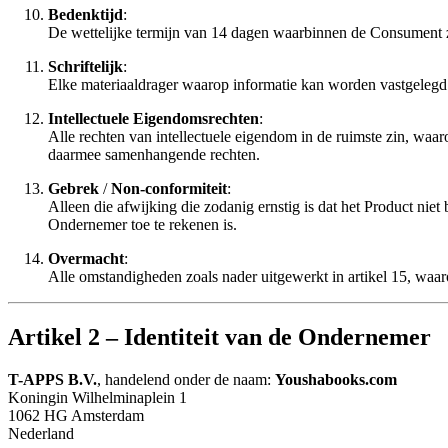
Bedenktijd
:
De wettelijke termijn van 14 dagen waarbinnen de Consument zijn
Schriftelijk
:
Elke materiaaldrager waarop informatie kan worden vastgelegd 
Intellectuele Eigendomsrechten
:
Alle rechten van intellectuele eigendom in de ruimste zin, waa
daarmee samenhangende rechten.
Gebrek
/
Non-conformiteit
:
Alleen die afwijking die zodanig ernstig is dat het Product ni
Ondernemer toe te rekenen is.
Overmacht
:
Alle omstandigheden zoals nader uitgewerkt in artikel 15, waar
Artikel 2 – Identiteit van de Ondernemer
T-APPS B.V.
, handelend onder de naam:
Youshabooks.com
Koningin Wilhelminaplein 1
1062 HG Amsterdam
Nederland