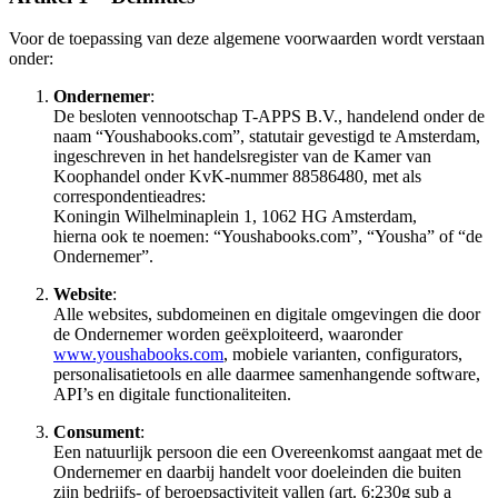
Voor de toepassing van deze algemene voorwaarden wordt verstaan
onder:
Ondernemer
:
De besloten vennootschap T-APPS B.V., handelend onder de
naam “Youshabooks.com”, statutair gevestigd te Amsterdam,
ingeschreven in het handelsregister van de Kamer van
Koophandel onder KvK-nummer 88586480, met als
correspondentieadres:
Koningin Wilhelminaplein 1, 1062 HG Amsterdam,
hierna ook te noemen: “Youshabooks.com”, “Yousha” of “de
Ondernemer”.
Website
:
Alle websites, subdomeinen en digitale omgevingen die door
de Ondernemer worden geëxploiteerd, waaronder
www.youshabooks.com
, mobiele varianten, configurators,
personalisatietools en alle daarmee samenhangende software,
API’s en digitale functionaliteiten.
Consument
:
Een natuurlijk persoon die een Overeenkomst aangaat met de
Ondernemer en daarbij handelt voor doeleinden die buiten
zijn bedrijfs- of beroepsactiviteit vallen (art. 6:230g sub a