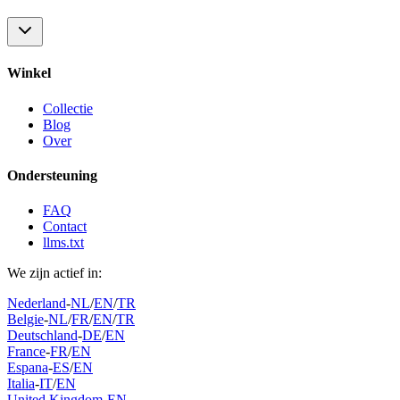
Winkel
Collectie
Blog
Over
Ondersteuning
FAQ
Contact
llms.txt
We zijn actief in:
Nederland
-
NL
/
EN
/
TR
Belgie
-
NL
/
FR
/
EN
/
TR
Deutschland
-
DE
/
EN
France
-
FR
/
EN
Espana
-
ES
/
EN
Italia
-
IT
/
EN
United Kingdom
-
EN