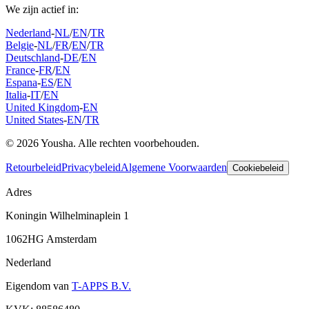
We zijn actief in:
Nederland
-
NL
/
EN
/
TR
Belgie
-
NL
/
FR
/
EN
/
TR
Deutschland
-
DE
/
EN
France
-
FR
/
EN
Espana
-
ES
/
EN
Italia
-
IT
/
EN
United Kingdom
-
EN
United States
-
EN
/
TR
© 2026 Yousha. Alle rechten voorbehouden.
Retourbeleid
Privacybeleid
Algemene Voorwaarden
Cookiebeleid
Adres
Koningin Wilhelminaplein 1
1062HG Amsterdam
Nederland
Eigendom van
T-APPS B.V.