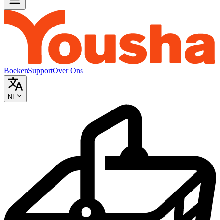
Boeken
Support
Over Ons
NL