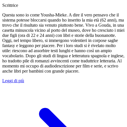
Scrittrice
Questa sono io come Yousha-Mieke. A dire il vero pensavo che il
sistema potesse bloccarsi quando ho inserito la mia età (62 anni), ma
trovo che il risultato sia venuto piuttosto bene. Vivo a Gouda, in una
casetta minuscola vicino al porto del museo, dove ho cresciuto i miei
due figli (ora di 22 e 24 anni) con libri e storie della buonanotte.
Oggi, nel tempo libero, si immergono volentieri in corpose saghe
fantasy e leggono per piacere. Per i loro studi si è rivelato molto
utile: riescono ad assorbire testi lunghi e hanno così un ampio
vocabolario. Dopo gli studi di lingua e letteratura spagnola e inglese,
ho tradotto pile di romanzi avvincenti come traduttrice letteraria. Al
momento mi occupo di audiodescrizione per film e serie, e scrivo
anche libri per bambini con grande piacere.
Leggi di più