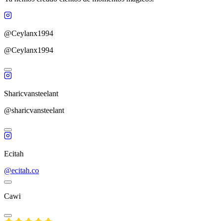
@Ceylanx1994
@Ceylanx1994
Sharicvansteelant
@sharicvansteelant
Ecitah
@ecitah.co
Cawi