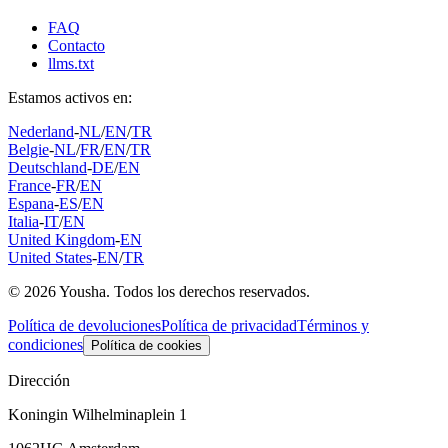
FAQ
Contacto
llms.txt
Estamos activos en:
Nederland
-
NL
/
EN
/
TR
Belgie
-
NL
/
FR
/
EN
/
TR
Deutschland
-
DE
/
EN
France
-
FR
/
EN
Espana
-
ES
/
EN
Italia
-
IT
/
EN
United Kingdom
-
EN
United States
-
EN
/
TR
© 2026 Yousha. Todos los derechos reservados.
Política de devoluciones
Política de privacidad
Términos y
condiciones
Política de cookies
Dirección
Koningin Wilhelminaplein 1