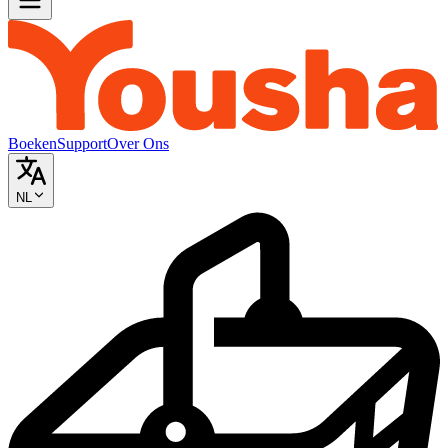
Boeken
Support
Over Ons
NL