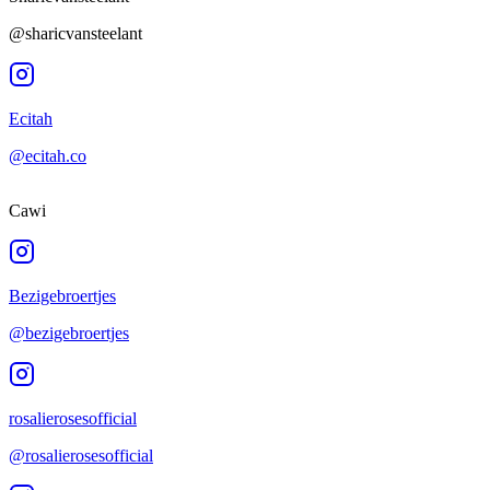
@sharicvansteelant
Ecitah
@ecitah.co
Cawi
Bezigebroertjes
@bezigebroertjes
rosalierosesofficial
@rosalierosesofficial