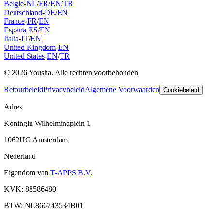
Belgie
-
NL
/
FR
/
EN
/
TR
Deutschland
-
DE
/
EN
France
-
FR
/
EN
Espana
-
ES
/
EN
Italia
-
IT
/
EN
United Kingdom
-
EN
United States
-
EN
/
TR
© 2026 Yousha. Alle rechten voorbehouden.
Retourbeleid
Privacybeleid
Algemene Voorwaarden
Cookiebeleid
Adres
Koningin Wilhelminaplein 1
1062HG Amsterdam
Nederland
Eigendom van
T-APPS B.V.
KVK: 88586480
BTW: NL866743534B01