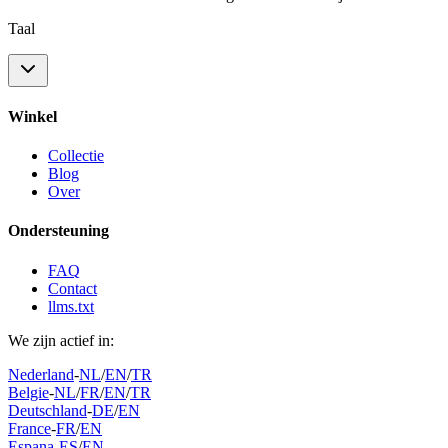
Taal
Winkel
Collectie
Blog
Over
Ondersteuning
FAQ
Contact
llms.txt
We zijn actief in:
Nederland
-
NL
/
EN
/
TR
Belgie
-
NL
/
FR
/
EN
/
TR
Deutschland
-
DE
/
EN
France
-
FR
/
EN
Espana
-
ES
/
EN