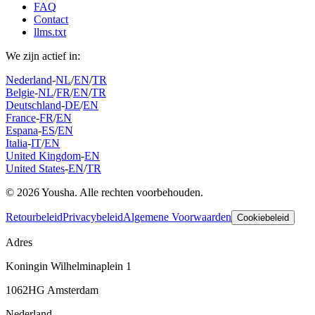
FAQ
Contact
llms.txt
We zijn actief in:
Nederland
-
NL
/
EN
/
TR
Belgie
-
NL
/
FR
/
EN
/
TR
Deutschland
-
DE
/
EN
France
-
FR
/
EN
Espana
-
ES
/
EN
Italia
-
IT
/
EN
United Kingdom
-
EN
United States
-
EN
/
TR
© 2026 Yousha. Alle rechten voorbehouden.
Retourbeleid
Privacybeleid
Algemene Voorwaarden
Cookiebeleid
Adres
Koningin Wilhelminaplein 1
1062HG Amsterdam
Nederland