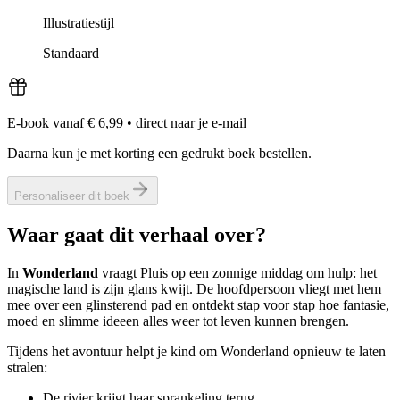
Illustratiestijl
Standaard
E-book vanaf € 6,99
•
direct naar je e-mail
Daarna kun je met korting een gedrukt boek bestellen.
Personaliseer dit boek
Waar gaat dit verhaal over?
In
Wonderland
vraagt Pluis op een zonnige middag om hulp: het
magische land is zijn glans kwijt. De hoofdpersoon vliegt met hem
mee over een glinsterend pad en ontdekt stap voor stap hoe fantasie,
moed en slimme ideeen alles weer tot leven kunnen brengen.
Tijdens het avontuur helpt je kind om Wonderland opnieuw te laten
stralen:
De rivier krijgt haar sprankeling terug