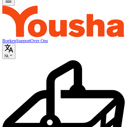
Boeken
Support
Over Ons
NL