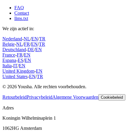
FAQ
Contact
llms.txt
We zijn actief in:
Nederland
-
NL
/
EN
/
TR
Belgie
-
NL
/
FR
/
EN
/
TR
Deutschland
-
DE
/
EN
France
-
FR
/
EN
Espana
-
ES
/
EN
Italia
-
IT
/
EN
United Kingdom
-
EN
United States
-
EN
/
TR
© 2026 Yousha. Alle rechten voorbehouden.
Retourbeleid
Privacybeleid
Algemene Voorwaarden
Cookiebeleid
Adres
Koningin Wilhelminaplein 1
1062HG Amsterdam