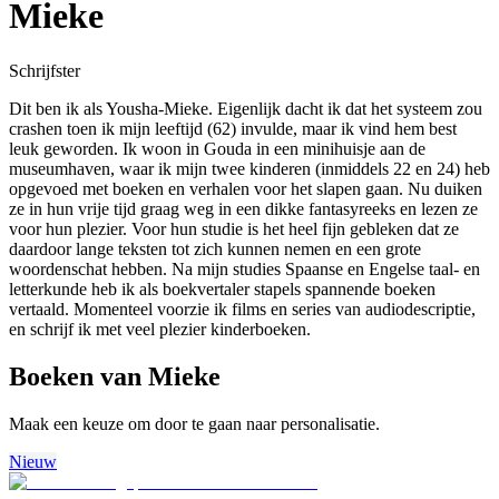
Mieke
Schrijfster
Dit ben ik als Yousha-Mieke. Eigenlijk dacht ik dat het systeem zou
crashen toen ik mijn leeftijd (62) invulde, maar ik vind hem best
leuk geworden. Ik woon in Gouda in een minihuisje aan de
museumhaven, waar ik mijn twee kinderen (inmiddels 22 en 24) heb
opgevoed met boeken en verhalen voor het slapen gaan. Nu duiken
ze in hun vrije tijd graag weg in een dikke fantasyreeks en lezen ze
voor hun plezier. Voor hun studie is het heel fijn gebleken dat ze
daardoor lange teksten tot zich kunnen nemen en een grote
woordenschat hebben. Na mijn studies Spaanse en Engelse taal- en
letterkunde heb ik als boekvertaler stapels spannende boeken
vertaald. Momenteel voorzie ik films en series van audiodescriptie,
en schrijf ik met veel plezier kinderboeken.
Boeken van Mieke
Maak een keuze om door te gaan naar personalisatie.
Nieuw