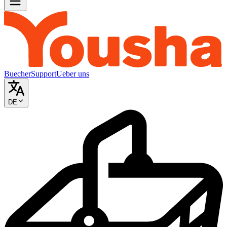
Buecher
Support
Ueber uns
DE