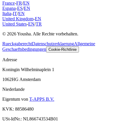
France
-
FR
/
EN
Espana
-
ES
/
EN
Italia
-
IT
/
EN
United Kingdom
-
EN
United States
-
EN
/
TR
© 2026 Yousha. Alle Rechte vorbehalten.
Rueckgaberecht
Datenschutzerklaerung
Allgemeine
Geschaeftsbedingungen
Cookie-Richtlinie
Adresse
Koningin Wilhelminaplein 1
1062HG Amsterdam
Niederlande
Eigentum von
T-APPS B.V.
KVK: 88586480
USt-IdNr.: NL866743534B01