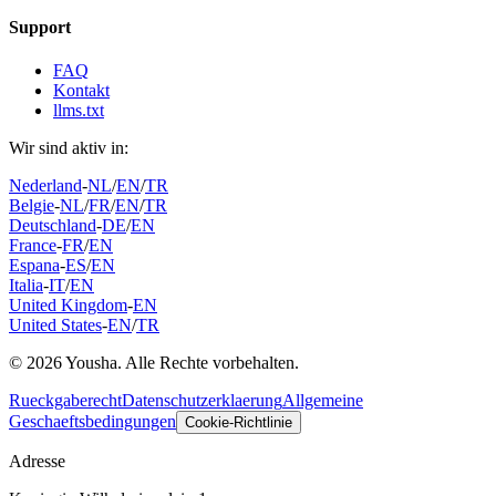
Support
FAQ
Kontakt
llms.txt
Wir sind aktiv in:
Nederland
-
NL
/
EN
/
TR
Belgie
-
NL
/
FR
/
EN
/
TR
Deutschland
-
DE
/
EN
France
-
FR
/
EN
Espana
-
ES
/
EN
Italia
-
IT
/
EN
United Kingdom
-
EN
United States
-
EN
/
TR
© 2026 Yousha. Alle Rechte vorbehalten.
Rueckgaberecht
Datenschutzerklaerung
Allgemeine
Geschaeftsbedingungen
Cookie-Richtlinie
Adresse