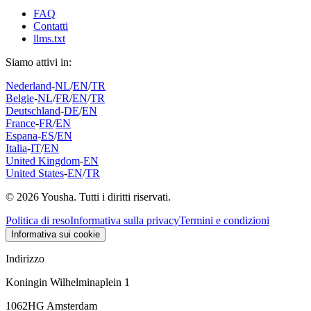
FAQ
Contatti
llms.txt
Siamo attivi in:
Nederland
-
NL
/
EN
/
TR
Belgie
-
NL
/
FR
/
EN
/
TR
Deutschland
-
DE
/
EN
France
-
FR
/
EN
Espana
-
ES
/
EN
Italia
-
IT
/
EN
United Kingdom
-
EN
United States
-
EN
/
TR
© 2026 Yousha. Tutti i diritti riservati.
Politica di reso
Informativa sulla privacy
Termini e condizioni
Informativa sui cookie
Indirizzo
Koningin Wilhelminaplein 1
1062HG Amsterdam