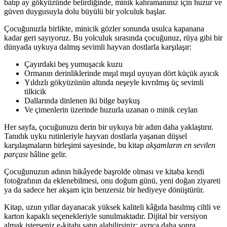
batıp ay gökyüzünde belirdiğinde, minik kahramanınız için huzur ve
güven duygusuyla dolu büyülü bir yolculuk başlar.
Çocuğunuzla birlikte, minicik gözler sonunda usulca kapanana
kadar geri sayıyoruz. Bu yolculuk sırasında çocuğunuz, rüya gibi bir
dünyada uykuya dalmış sevimli hayvan dostlarla karşılaşır:
Çayırdaki beş yumuşacık kuzu
Ormanın derinliklerinde mışıl mışıl uyuyan dört küçük ayıcık
Yıldızlı gökyüzünün altında neşeyle kıvrılmış üç sevimli
tilkicik
Dallarında dinlenen iki bilge baykuş
Ve çimenlerin üzerinde huzurla uzanan o minik ceylan
Her sayfa, çocuğunuzu derin bir uykuya bir adım daha yaklaştırır.
Tanıdık uyku rutinleriyle hayvan dostlarla yaşanan düşsel
karşılaşmaların birleşimi sayesinde, bu kitap
akşamların en sevilen
parçası
hâline gelir.
Çocuğunuzun adının hikâyede başrolde olması ve kitaba kendi
fotoğrafının da eklenebilmesi, onu doğum günü, yeni doğan ziyareti
ya da sadece her akşam için benzersiz bir hediyeye dönüştürür.
Kitap, uzun yıllar dayanacak yüksek kaliteli kâğıda basılmış ciltli ve
karton kapaklı seçenekleriyle sunulmaktadır. Dijital bir versiyon
almak isterseniz e-kitabı satın alabilirsiniz; ayrıca daha sonra