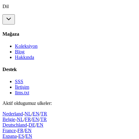
Dil
Mağaza
Koleksiyon
Blog
Hakkında
Destek
SSS
İletişim
llms.txt
Aktif oldugumuz ulkeler:
Nederland
-
NL
/
EN
/
TR
Belgie
-
NL
/
FR
/
EN
/
TR
Deutschland
-
DE
/
EN
France
-
FR
/
EN
Espana
-
ES
/
EN