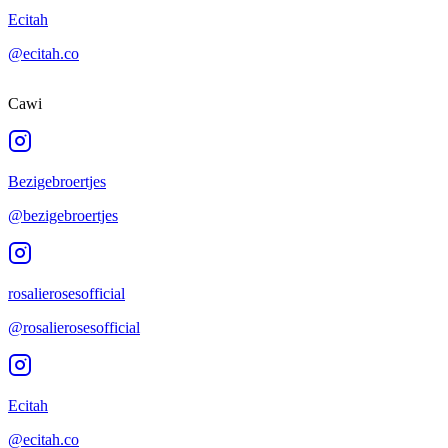
Ecitah
@ecitah.co
Cawi
Bezigebroertjes
@bezigebroertjes
rosalierosesofficial
@rosalierosesofficial
Ecitah
@ecitah.co