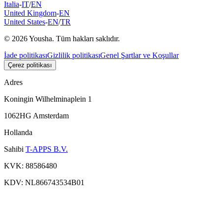
Italia
-
IT
/
EN
United Kingdom
-
EN
United States
-
EN
/
TR
© 2026 Yousha. Tüm hakları saklıdır.
İade politikası
Gizlilik politikası
Genel Şartlar ve Koşullar
Çerez politikası
Adres
Koningin Wilhelminaplein 1
1062HG Amsterdam
Hollanda
Sahibi
T-APPS B.V.
KVK: 88586480
KDV: NL866743534B01