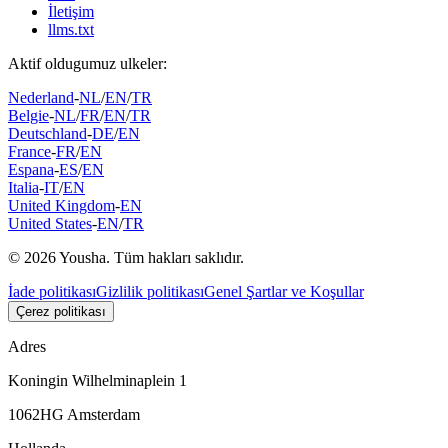
İletişim
llms.txt
Aktif oldugumuz ulkeler:
Nederland
-
NL
/
EN
/
TR
Belgie
-
NL
/
FR
/
EN
/
TR
Deutschland
-
DE
/
EN
France
-
FR
/
EN
Espana
-
ES
/
EN
Italia
-
IT
/
EN
United Kingdom
-
EN
United States
-
EN
/
TR
© 2026 Yousha. Tüm hakları saklıdır.
İade politikası
Gizlilik politikası
Genel Şartlar ve Koşullar
Çerez politikası
Adres
Koningin Wilhelminaplein 1
1062HG Amsterdam