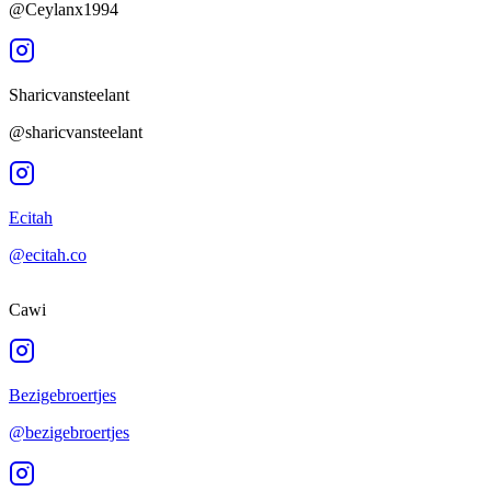
@Ceylanx1994
Sharicvansteelant
@sharicvansteelant
Ecitah
@ecitah.co
Cawi
Bezigebroertjes
@bezigebroertjes