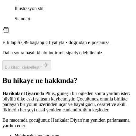
İllüstrasyon stili
Standart
E-kitap $7,99 başlangıç fiyatıyla
•
doğrudan e-postanıza
Daha sonra basılı kitabı indirimli sipariş edebilirsiniz.
Bu kitabı kişiselleştir
Bu hikaye ne hakkında?
Harikalar Diyarı
nda Pluis, güneşli bir öğleden sonra yardım ister:
büyülü ülke eski ışıltısını kaybetmiştir. Çocuğunuz onunla birlikte
parlayan bir yolun üzerinden uçar ve hayal gücü, cesaret ve akıllı
fikirlerin her şeyi nasıl yeniden canlandırdığını keşfeder.
Bu macerada çocuğunuz Harikalar Diyarı'nın yeniden parlamasına
yardım eder:
Nehir ışıltısına kavuşur