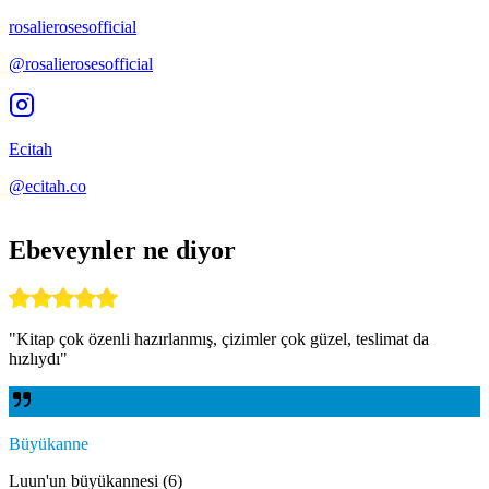
rosalierosesofficial
@rosalierosesofficial
Ecitah
@ecitah.co
Ebeveynler ne diyor
"
Kitap çok özenli hazırlanmış, çizimler çok güzel, teslimat da
hızlıydı
"
Büyükanne
Luun'un büyükannesi (6)