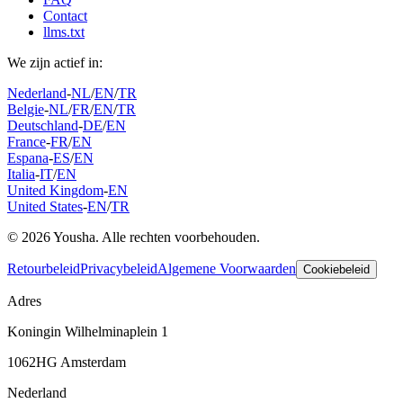
Contact
llms.txt
We zijn actief in:
Nederland
-
NL
/
EN
/
TR
Belgie
-
NL
/
FR
/
EN
/
TR
Deutschland
-
DE
/
EN
France
-
FR
/
EN
Espana
-
ES
/
EN
Italia
-
IT
/
EN
United Kingdom
-
EN
United States
-
EN
/
TR
© 2026 Yousha. Alle rechten voorbehouden.
Retourbeleid
Privacybeleid
Algemene Voorwaarden
Cookiebeleid
Adres
Koningin Wilhelminaplein 1
1062HG Amsterdam
Nederland